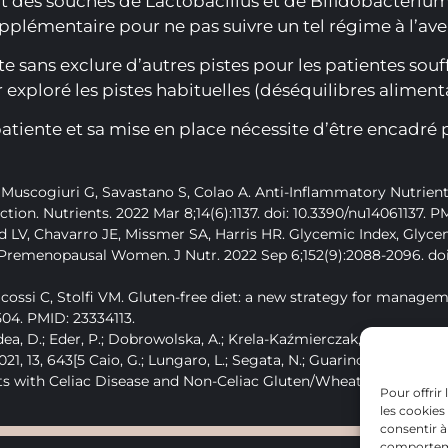
 des souches de Lactobacillus et de Bifidobacterium 
pplémentaire pour ne pas suivre un tel régime à l’aveu
sans exclure d’autres pistes pour les patientes souff
exploré les pistes habituelles (déséquilibres alimenta
tiente et sa mise en place nécessite d’être encadré p
a L, Muscogiuri G, Savastano S, Colao A. Anti-Inflammatory Nutrie
ction. Nutrients. 2022 Mar 8;14(6):1137. doi: 10.3390/nu1406113
d LV, Chavarro JE, Missmer SA, Harris HR. Glycemic Index, Glycem
Premenopausal Women. J Nutr. 2022 Sep 6;152(9):2088-2096. doi:
Micossi C, Stolfi VM. Gluten-free diet: a new strategy for manage
04. PMID: 23334113.
ea, D.; Eder, P.; Dobrowolska, A.; Krela-Kaźmierczak, I. Multidim
, 13, 643[5 Caio, G.; Lungaro, L.; Segata, N.; Guarino, M.; Zoli, G.;
 with Celiac Disease and Non-Celiac Gluten/Wheat Sensitivity. N
Pour offrir
les cookies
consentir à
comportemen