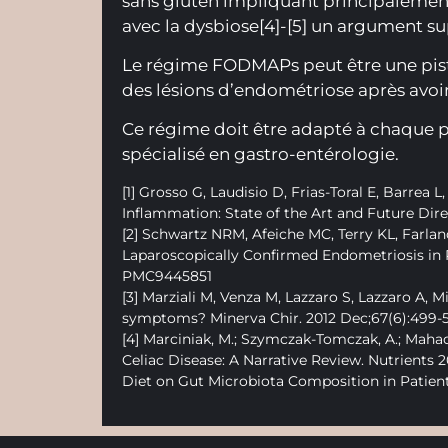
sans gluten impliquant principalement
avec la dysbiose[4]-[5] un argument su
Le régime FODMAPs peut être une piste 
des lésions d’endométriose après avoir 
Ce régime doit être adapté à chaque pa
spécialisé en gastro-entérologie.
[1] Grosso G, Laudisio D, Frias-Toral E, Barre
Inflammation: State of the Art and Future Dire
[2] Schwartz NRM, Afeiche MC, Terry KL, Farlan
Laparoscopically Confirmed Endometriosis in 
PMC9445851
[3] Marziali M, Venza M, Lazzaro S, Lazzaro A, 
symptoms? Minerva Chir. 2012 Dec;67(6):499-5
[4] Marciniak, M.; Szymczak-Tomczak, A.; Mahad
Celiac Disease: A Narrative Review. Nutrients 2021
Diet on Gut Microbiota Composition in Patients