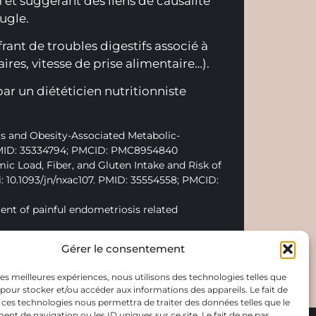
et suggérant des liens de causalité
gle.​
rant de troubles digestifs associé à
ires, vitesse de prise alimentaire…).
ar un diététicien nutritionniste
nts and Obesity-Associated Metabolic-
7. PMID: 35334794; PMCID: PMC8954840
ic Load, Fiber, and Gluten Intake and Risk of
 10.1093/jn/nxac107. PMID: 35554558; PMCID:
ment of painful endometriosis related
ensional Disadvantages of a Gluten-Free Diet in
Gérer le consentement
 Volta, U.; de Giorgio, R. Effect of Gluten-Free
utrients 2020, 12, 522.
 les meilleures expériences, nous utilisons des technologies telles que
 pour stocker et/ou accéder aux informations des appareils. Le fait de
 ces technologies nous permettra de traiter des données telles que le
t de navigation ou les ID uniques sur ce site. Le fait de ne pas