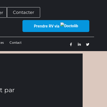
Contacter
er
Prendre RV via
ces
Contact